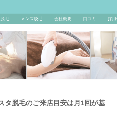
ス脱毛
メンズ脱毛
会社概要
口コミ
採用
スタ脱毛のご来店目安は月1回が基