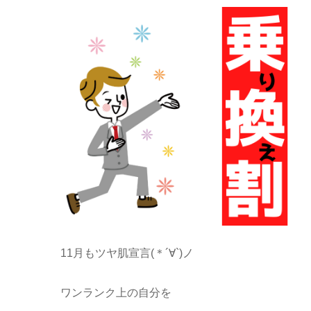
11月もツヤ肌宣言(＊´∀`)ノ
ワンランク上の自分を