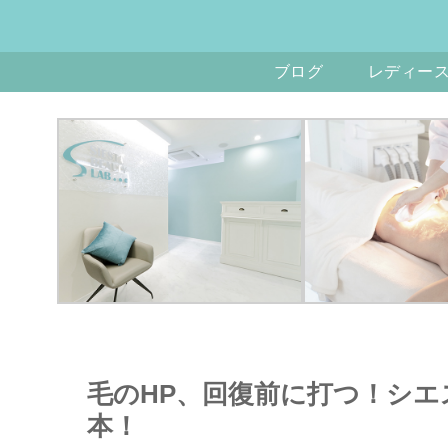
ブログ
レディー
毛のHP、回復前に打つ！シエ
本！